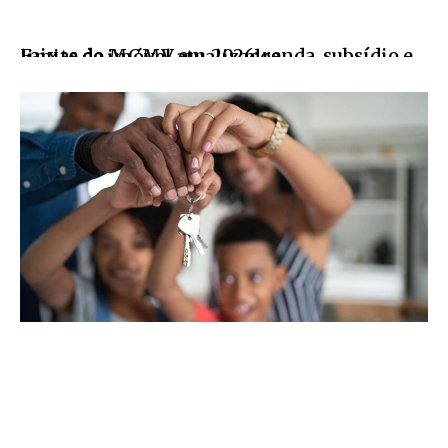
Faixas do MCMV em 2026: renda, subsídio e limite de imóvel atualizados