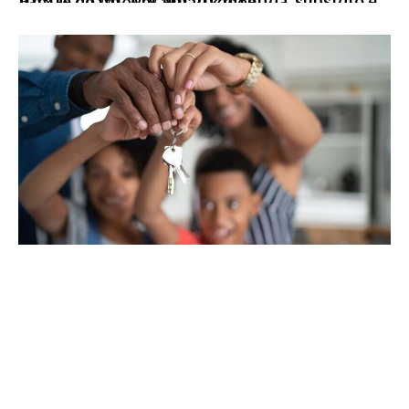
Faixas do MCMV em 2026: renda, subsídio e limite de imóvel atualizados