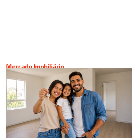
Avenida Farrapos: um
Avenida Assis Brasil: o
portal histórico e vital
coração pulsante da
de Porto Alegre
Zona Norte
Mercado Imobiliário