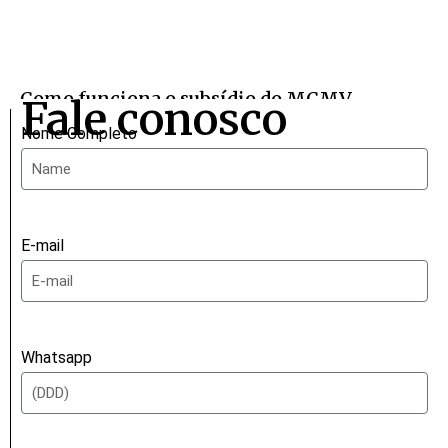
Como funciona o subsídio do MCMV
Fale conosco
Nome Completo
E-mail
Whatsapp